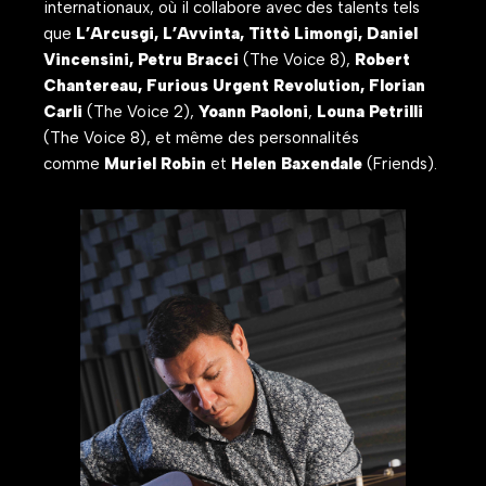
internationaux, où il collabore avec des talents tels
que
L’Arcusgi, L’Avvinta, Tittò Limongi, Daniel
Vincensini, Petru Bracci
(The Voice 8),
Robert
Chantereau, Furious Urgent Revolution, Florian
Carli
(The Voice 2),
Yoann Paoloni
,
Louna Petrilli
(The Voice 8), et même des personnalités
comme
Muriel Robin
et
Helen Baxendale
(Friends).